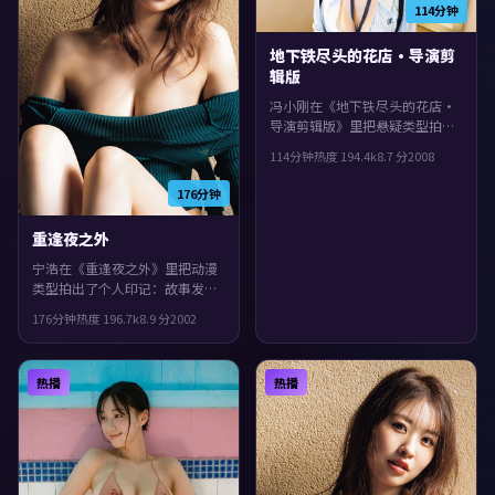
114分钟
地下铁尽头的花店·导演剪
辑版
冯小刚在《地下铁尽头的花店·
导演剪辑版》里把悬疑类型拍出
了个人印记：故事发生在中国香
114分钟
热度
194.4
k
8.7
分
2008
港，2008年与观众见面。主演包
括黄渤、秦昊、刘德华。镜头语
176分钟
言偏写实，细节里埋着伏笔，整
体完成度较高，适合喜欢细腻叙
重逢夜之外
事与人物刻画的观众。
宁浩在《重逢夜之外》里把动漫
类型拍出了个人印记：故事发生
在中国台湾，2002年与观众见
176分钟
热度
196.7
k
8.9
分
2002
面。主演包括周冬雨、沈腾、胡
歌。影片在类型框架里仍保留了
作者表达，人物在道德与生存之
热播
热播
间反复拉扯。