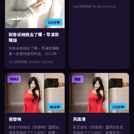
执导，雷佳音、任素汐、肖战等
144分钟
热度
59.9
k
9.4
分
2010
主演。一场意外把原本平行的人
生拧在一起，整体完成度较高，
适合喜欢细腻叙事与人物刻画的
131分钟
观众。
别告诉她我去了哪·导演剪
辑版
别告诉她我去了哪·导演剪辑版
是一部冒险题材作品，2013年于
中国香港上映。由阿方索·卡隆
131分钟
热度
101.8
k
8.7
分
2013
执导，长泽雅美、刘青云、孙艺
珍等主演。节奏前半段克制蓄
力，后半段集中爆发，整体完成
IMAX
完结
度较高，适合喜欢细腻叙事与人
物刻画的观众。
95分钟
171分钟
夜黎明
风南港
斯皮尔伯格在《夜黎明》里把动
张艺谋在《风南港》里把历史类
漫类型拍出了个人印记：故事发
型拍出了个人印记：故事发生在