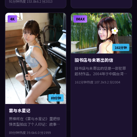
91分钟
热度
153.8
k
6.2
分
2013
泉等主演。城市空间成为情绪与
悬念的载体，整体完成度较高，
适合喜欢细腻叙事与人物刻画的
4K
IMAX
观众。
161分钟
旧书店与未寄出的信
旧书店与未寄出的信是一部犯罪
题材作品，2004年于中国台湾上
映。由斯皮尔伯格执导，刘亦
161分钟
热度
107.3
k
9.2
分
2004
菲、袁泉、张曼玉等主演。叙事
在回忆与现实之间交错推进，整
体完成度较高，适合喜欢细腻叙
89分钟
事与人物刻画的观众。
雾与水星记
贾樟柯在《雾与水星记》里把惊
悚类型拍出了个人印记：故事发
生在中国台湾，1999年与观众见
89分钟
热度
39.6
k
6.0
分
1999
面。主演包括孙艺珍、孔刘、梁