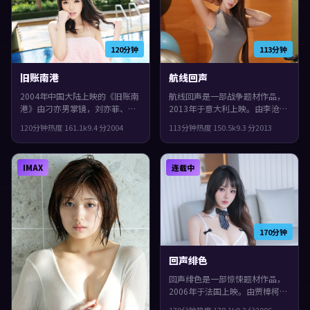
120分钟
113分钟
旧账南港
航线回声
2004年中国大陆上映的《旧账南
航线回声是一部战争题材作品，
港》由刁亦男掌镜，刘亦菲、周
2013年于意大利上映。由李沧东
冬雨、任素汐共同演绎。类型上
执导，张译、惠英红、汤唯等主
120分钟
热度
161.1
k
9.4
分
2004
113分钟
热度
150.5
k
9.3
分
2013
偏惊悚，镜头语言偏写实，细节
演。人物在道德与生存之间反复
里埋着伏笔，整体完成度较高，
拉扯，整体完成度较高，适合喜
适合喜欢细腻叙事与人物刻画的
欢细腻叙事与人物刻画的观众。
IMAX
连载中
观众。
170分钟
回声绯色
回声绯色是一部惊悚题材作品，
2006年于法国上映。由贾樟柯执
导，文淇、惠英红、刘青云等主
170分钟
热度
178.1
k
9.3
分
2006