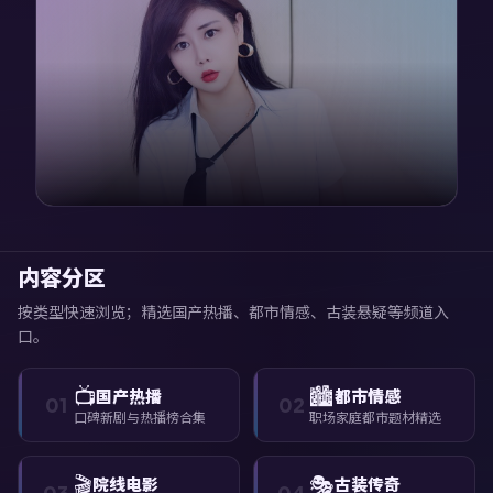
内容分区
按类型快速浏览；精选国产热播、都市情感、古装悬疑等频道入
口。
📺
🏙️
国产热播
都市情感
01
02
口碑新剧与热播榜合集
职场家庭都市题材精选
🎬
🎭
院线电影
古装传奇
03
04