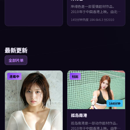
岸绯色是一部爱情题材作品，
2010年于中国香港上映。由北野
武执导，肖战、苍井优、白宇等
145分钟
热度
184.6
k
6.3
分
2010
主演。一场意外把原本平行的人
生拧在一起，观感紧凑，值得推
荐。
最新更新
全部片单
连载中
杜比
144分钟
孤岛南港
孤岛南港是一部动作题材作品，
2010年于中国香港上映。由李安