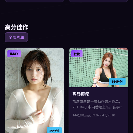
朝伟。镜头语言偏写实，细节里
埋着伏笔，片尾余味很足。
高分佳作
全部片单
IMAX
杜比
144分钟
孤岛南港
孤岛南港是一部动作题材作品，
2010年于中国香港上映。由李安
执导，雷佳音、任素汐、肖战等
144分钟
热度
59.9
k
9.4
分
2010
主演。一场意外把原本平行的人
生拧在一起，整体完成度较高，
适合喜欢细腻叙事与人物刻画的
89分钟