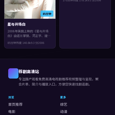
演。影片在类型框架里仍保留了
作者表达，人物在道德与生存之
间反复拉扯。
85分钟
星与开场白
2006年英国上映的《星与开场
白》由诺兰掌镜，河正宇、提莫
西·查拉梅、秦昊共同演绎。类
85分钟
热度
140.8
k
9.3
分
2006
型上偏科幻，镜头语言偏写实，
细节里埋着伏笔，整体完成度较
高，适合喜欢细腻叙事与人物刻
画的观众。
荐剧高清站
专注
国产观看免费高清电视剧推荐视频
整理与呈现，聚
合片单、简介与播放入口，方便您快速找剧追剧。
浏览
更多
首页推荐
综艺
电影
动漫