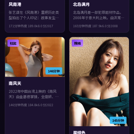
风南港
北岛满月
张艺谋在《风南港》里把历史类
北岛满月是一部犯罪题材作品，
型拍出了个人印记：故事发生在
2008年于意大利上映。由洪常秀
德国，2017年与观众见面。主演
执导，河正宇、易烊千玺、基里
171分钟
热度
189.0
k
8.0
分
2017
165分钟
热度
187.9
k
6.0
分
2008
包括汤唯、任素汐、张子枫。群
安·墨菲等主演。配乐与声场强
像戏份饱满，配角也有完整弧
化了不安与孤独感，整体完成度
光，片尾余味很足。
较高，适合喜欢细腻叙事与人物
杜比
院线
刻画的观众。
146分钟
南风天
2022年中国台湾上映的《南风
天》由金基德掌镜，全度妍、沈
腾、胡歌共同演绎。类型上偏家
146分钟
热度
184.8
k
6.0
分
2022
庭，影片在类型框架里仍保留了
作者表达，一场意外把原本平行
的人生拧在一起。
145分钟
岸绯色