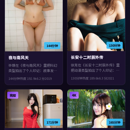
130分钟
144分钟
长安十二时辰外传
夜与南风天
徐克在《长安十二时辰外传》里
毕赣在《夜与南风天》里把科幻
把动漫类型拍出了个人印记：故
类型拍出了个人印记：故事发生
事发生在法国，2021年与观众见
在中国香港，2019年与观众见
130分钟
热度
189.6
k
6.3
分
2021
144分钟
热度
192.9
k
6.2
分
2019
面。主演包括蒂尔达·斯文顿、
面。主演包括咏梅、周迅、易烊
小松菜奈、役所广司。一场意外
千玺。影片在类型框架里仍保留
把原本平行的人生拧在一起，片
了作者表达，叙事在回忆与现实
完结
4K
尾余味很足。
之间交错推进。
171分钟
165分钟