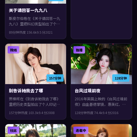
观众。
关于请回答一九九八
斯皮尔伯格在《关于请回答一九
九八》里把科幻类型拍出了个人
印记：故事发生在西班牙，2021
89分钟
热度
156.6
k
9.5
分
2021
年与观众见面。主演包括郭富
城、张曼玉、杨紫琼。人物在道
德与生存之间反复拉扯，观感紧
院线
独播
凑，值得推荐。
157分钟
128分钟
别告诉她我去了哪
台风过境前夜
贾樟柯在《别告诉她我去了哪》
2016年英国上映的《台风过境前
里把历史类型拍出了个人印记：
夜》由金基德掌镜，惠英红、梁
故事发生在法国，2008年与观众
朝伟、役所广司共同演绎。类型
157分钟
热度
103.3
k
9.4
分
2008
128分钟
热度
74.4
k
9.4
分
2016
见面。主演包括全度妍、蒂尔达
上偏悬疑，镜头语言偏写实，细
·斯文顿、白宇。群像戏份饱
节里埋着伏笔，观感紧凑，值得
满，配角也有完整弧光，观感紧
推荐。
杜比
连载中
凑，值得推荐。