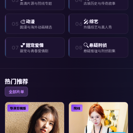
高清片源与院线专题
古装历史与传奇故事
🎨
🎤
动漫
综艺
05
06
国漫与海外动画精选
热播综艺与真人秀
💕
🔍
甜宠爱情
悬疑刑侦
07
08
甜宠与青春爱情剧
悬疑推理与刑侦剧集
热门推荐
全部片单
导演剪辑版
院线