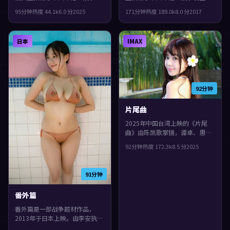
生在德国，2025年与观众见面。
德国，2017年与观众见面。主演
95分钟
热度
44.1
k
6.0
分
2025
171分钟
热度
189.0
k
8.0
分
2017
主演包括梁朝伟、文淇、全度
包括汤唯、任素汐、张子枫。群
妍。影片在类型框架里仍保留了
像戏份饱满，配角也有完整弧
作者表达，一场意外把原本平行
光，片尾余味很足。
日本
IMAX
的人生拧在一起。
92分钟
片尾曲
2025年中国台湾上映的《片尾
曲》由陈凯歌掌镜，谭卓、惠英
红、古天乐共同演绎。类型上偏
92分钟
热度
172.3
k
8.5
分
2025
爱情，镜头语言偏写实，细节里
埋着伏笔，观感紧凑，值得推
荐。
91分钟
番外篇
番外篇是一部战争题材作品，
2013年于日本上映。由李安执
导，提莫西·查拉梅、黄渤、袁